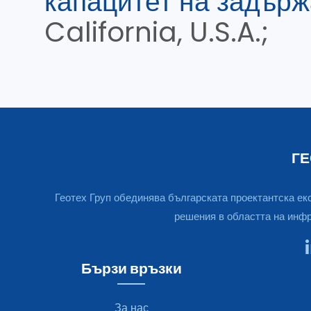
капацитет на задърж
California, U.S.A.;
ГЕ
Геотех Груп обединява българската проектантска екс
решения в областта на инфр
Бързи връзки
За нас