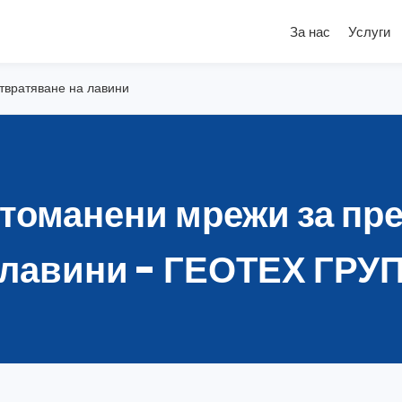
За нас
Услуги
твратяване на лавини
томанени мрежи за пр
лавини - ГЕОТЕХ ГРУ