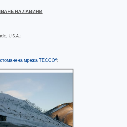
ЯВАНЕ НА ЛАВИНИ
do, U.S.A.;
 стоманена мрежа ТЕССО®
;